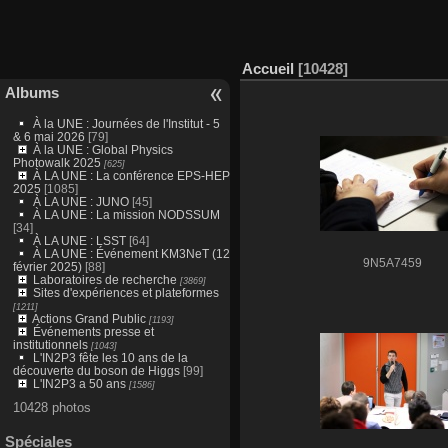
Accueil
10428
Albums
À la UNE : Journées de l'Institut - 5
& 6 mai 2026
[79]
À la UNE : Global Physics
Photowalk 2025
[625]
À LA UNE : La conférence EPS-HEP
2025
[1085]
À LA UNE : JUNO
[45]
À LA UNE : La mission NODSSUM
[34]
À LA UNE : LSST
[64]
À LA UNE : Événement KM3NeT (12
9N5A7459
février 2025)
[88]
Laboratoires de recherche
[3869]
Sites d'expériences et plateformes
[1211]
Actions Grand Public
[1193]
Événements presse et
institutionnels
[1043]
L'IN2P3 fête les 10 ans de la
découverte du boson de Higgs
[99]
L'IN2P3 a 50 ans
[1586]
10428 photos
Spéciales