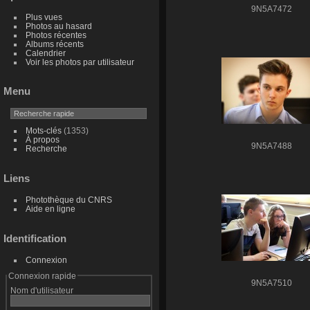
9N5A7472
Plus vues
Photos au hasard
Photos récentes
Albums récents
Calendrier
Voir les photos par utilisateur
Menu
Mots-clés
(1353)
À propos
9N5A7488
Recherche
Liens
Photothèque du CNRS
Aide en ligne
Identification
Connexion
Connexion rapide
9N5A7510
Nom d'utilisateur