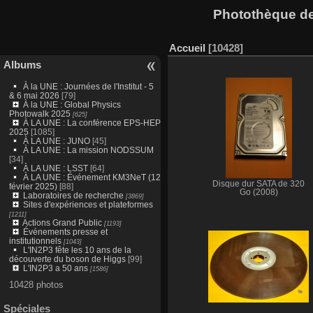
Photothèque des
Accueil
10428
Albums
À la UNE : Journées de l'Institut - 5
& 6 mai 2026
[79]
À la UNE : Global Physics
Photowalk 2025
[625]
À LA UNE : La conférence EPS-HEP
2025
[1085]
À LA UNE : JUNO
[45]
À LA UNE : La mission NODSSUM
[34]
À LA UNE : LSST
[64]
À LA UNE : Événement KM3NeT (12
Disque dur SATA de 320
février 2025)
[88]
Go (2008)
Laboratoires de recherche
[3869]
Sites d'expériences et plateformes
[1211]
Actions Grand Public
[1193]
Événements presse et
institutionnels
[1043]
L'IN2P3 fête les 10 ans de la
découverte du boson de Higgs
[99]
L'IN2P3 a 50 ans
[1586]
10428 photos
Spéciales