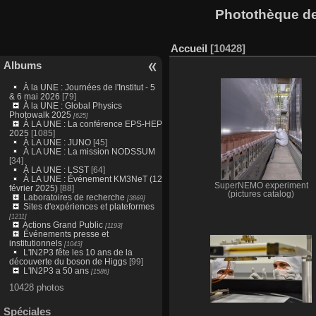
Photothèque des
Accueil
10428
Albums
À la UNE : Journées de l'Institut - 5
& 6 mai 2026
[79]
À la UNE : Global Physics
Photowalk 2025
[625]
À LA UNE : La conférence EPS-HEP
2025
[1085]
À LA UNE : JUNO
[45]
À LA UNE : La mission NODSSUM
[34]
À LA UNE : LSST
[64]
À LA UNE : Événement KM3NeT (12
SuperNEMO experiment
février 2025)
[88]
(pictures catalog)
Laboratoires de recherche
[3869]
Sites d'expériences et plateformes
[1211]
Actions Grand Public
[1193]
Événements presse et
institutionnels
[1043]
L'IN2P3 fête les 10 ans de la
découverte du boson de Higgs
[99]
L'IN2P3 a 50 ans
[1586]
10428 photos
Spéciales