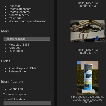
Euclid_NISP-FM-
Plus vues
integration-3
Photos au hasard
Photos récentes
Albums récents
Calendrier
Voir les photos par utilisateur
Menu
Mots-clés
(1353)
À propos
Euclid_NISP-FM-
Recherche
integration-4
Liens
Photothèque du CNRS
Aide en ligne
Identification
Connexion
Connexion rapide
5 b p section acceleratrice
Nom d'utilisateur
accelerateur particules
00437