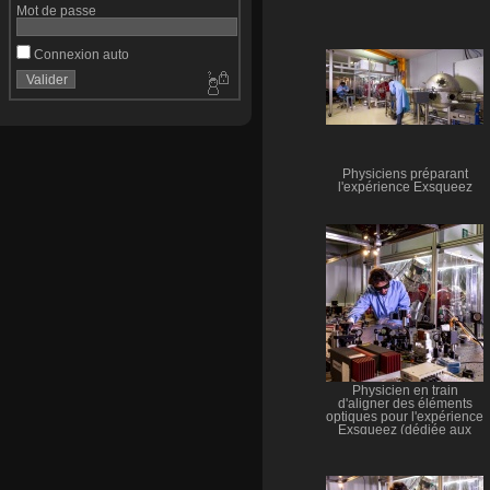
Mot de passe
Connexion auto
Physiciens préparant
l'expérience Exsqueez
Physicien en train
d'aligner des éléments
optiques pour l'expérience
Exsqueez (dédiée aux
études d'états comprimés
de la lumière ou
squeezing en anglais)
hébergée dans la