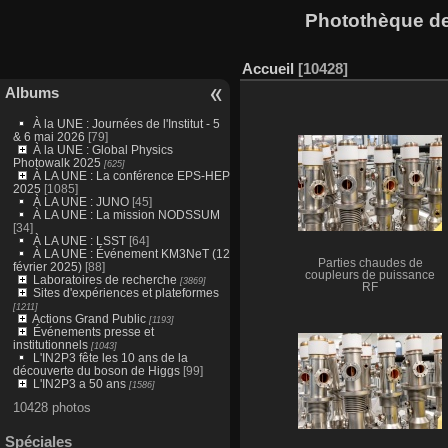
Photothèque des
Accueil
10428
Albums
À la UNE : Journées de l'Institut - 5
& 6 mai 2026
[79]
À la UNE : Global Physics
Photowalk 2025
[625]
À LA UNE : La conférence EPS-HEP
2025
[1085]
À LA UNE : JUNO
[45]
À LA UNE : La mission NODSSUM
[34]
À LA UNE : LSST
[64]
À LA UNE : Événement KM3NeT (12
Parties chaudes de
février 2025)
[88]
coupleurs de puissance
Laboratoires de recherche
[3869]
RF
Sites d'expériences et plateformes
[1211]
Actions Grand Public
[1193]
Événements presse et
institutionnels
[1043]
L'IN2P3 fête les 10 ans de la
découverte du boson de Higgs
[99]
L'IN2P3 a 50 ans
[1586]
10428 photos
Spéciales