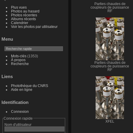
Parties chaudes de
Plus vues
coupleurs de puissance
Photos au hasard
RF
Photos récentes
Albums récents
Calendrier
Voir les photos par utilisateur
Menu
Mots-clés
(1353)
À propos
Parties chaudes de
Recherche
coupleurs de puissance
RF
Liens
Photothèque du CNRS
Aide en ligne
Identification
Connexion
Connexion rapide
XFEL
Nom d'utilisateur