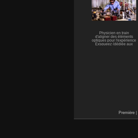
plateforme CALVA (Cavité
pour le Lock de Virgo
Avancé)
Physicien en train
d'aligner des éléments
optiques pour l'expérience
Exsqueez (dédiée aux
études d'états comprimés
de la lumière ou
squeezing en anglais)
hébergée dans la
plateforme CALVA (Cavité
pour le Lock de Virgo
Avancé)
Première
|