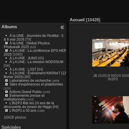
Accueil
10428
Albums
À la UNE : Journées de l'Institut - 5
& 6 mai 2026
[79]
À la UNE : Global Physics
Photowalk 2025
[625]
À LA UNE : La conférence EPS-HEP
2025
[1085]
À LA UNE : JUNO
[45]
À LA UNE : La mission NODSSUM
[34]
À LA UNE : LSST
[64]
À LA UNE : Événement KM3NeT (12
JB 210519 00024 50
février 2025)
[88]
IN2P3
Laboratoires de recherche
[3869]
Sites d'expériences et plateformes
[1211]
Actions Grand Public
[1193]
Événements presse et
institutionnels
[1043]
L'IN2P3 fête les 10 ans de la
découverte du boson de Higgs
[99]
L'IN2P3 a 50 ans
[1586]
10428 photos
Spéciales