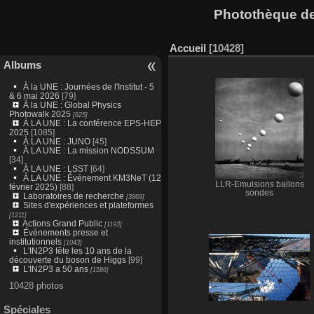
Photothèque des
Accueil
10428
Albums
À la UNE : Journées de l'Institut - 5
& 6 mai 2026
[79]
À la UNE : Global Physics
Photowalk 2025
[625]
À LA UNE : La conférence EPS-HEP
2025
[1085]
À LA UNE : JUNO
[45]
À LA UNE : La mission NODSSUM
[34]
À LA UNE : LSST
[64]
À LA UNE : Événement KM3NeT (12
LLR-Émulsions ballons
février 2025)
[88]
sondes
Laboratoires de recherche
[3869]
Sites d'expériences et plateformes
[1211]
Actions Grand Public
[1193]
Événements presse et
institutionnels
[1043]
L'IN2P3 fête les 10 ans de la
découverte du boson de Higgs
[99]
L'IN2P3 a 50 ans
[1586]
10428 photos
Spéciales