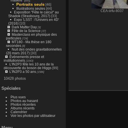
matière"
[60]
Portraits seuls
[46]
Illustrations seules
[44]
CEA-iirfu-8037
Exposition "Fête le calcul" au
Shadok (Strasbourg, 2017)
[33]
Expo 'LSST : l'Univers en 4D'
(2016)
[10]
Dark Matter Day
[9]
Fête de la Science
[37]
Masterclass en physique des
particules
[724]
MT180 - Ma thèse en 180
secondes
[8]
Nuit des ondes gravitationnelles
(20 mars 2017)
[30]
Événements presse et
institutionnels
[1043]
L'IN2P3 fête les 10 ans de la
découverte du boson de Higgs
[99]
L'IN2P3 a 50 ans
[1586]
10428 photos
Spéciales
Plus vues
Photos au hasard
Photos récentes
Albums récents
Calendrier
Voir les photos par utilisateur
Menu