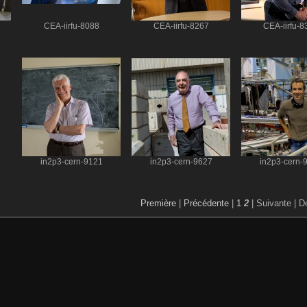
CEA-iirfu-8088
CEA-iirfu-8267
CEA-iirfu-8
in2p3-cern-9121
in2p3-cern-9627
in2p3-cern-
Première
|
Précédente
|
1
2
| Suivante
| D