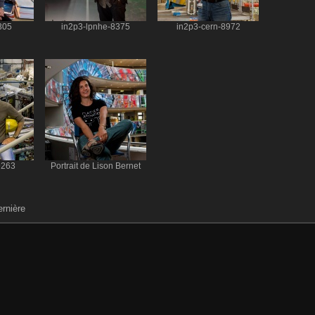
305
in2p3-lpnhe-8375
in2p3-cern-8972
9263
Portrait de Lison Bernet
ernière