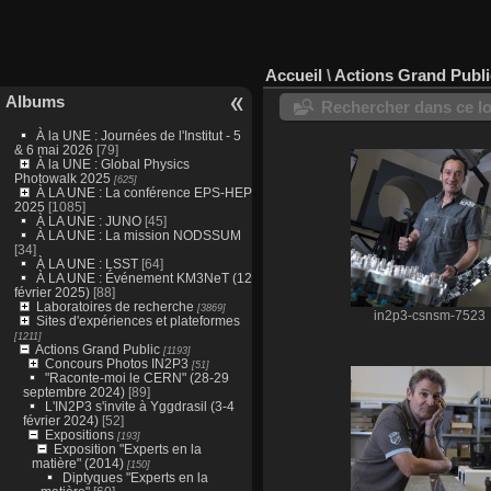
Accueil
\
Actions Grand Publi
Albums
Rechercher dans ce lo
À la UNE : Journées de l'Institut - 5
& 6 mai 2026
[79]
À la UNE : Global Physics
Photowalk 2025
[625]
À LA UNE : La conférence EPS-HEP
2025
[1085]
À LA UNE : JUNO
[45]
À LA UNE : La mission NODSSUM
[34]
À LA UNE : LSST
[64]
À LA UNE : Événement KM3NeT (12
février 2025)
[88]
Laboratoires de recherche
[3869]
in2p3-csnsm-7523
Sites d'expériences et plateformes
[1211]
Actions Grand Public
[1193]
Concours Photos IN2P3
[51]
"Raconte-moi le CERN" (28-29
septembre 2024)
[89]
L'IN2P3 s'invite à Yggdrasil (3-4
février 2024)
[52]
Expositions
[193]
Exposition "Experts en la
matière" (2014)
[150]
Diptyques "Experts en la