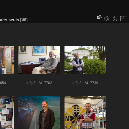
aits seuls
46
7654
in2p3-LAL-7702
in2p3-LAL-7739