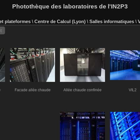
Photothèque des laboratoires de l'IN2P3
et plateformes
\
Centre de Calcul (Lyon)
\
Salles informatiques
\
V
t
e
Facade allée chaude
Allée chaude confinée
VIL2