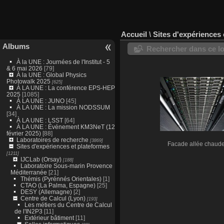
Accueil
\
Sites d'expériences 
Albums
Rechercher dans ce lo
À la UNE : Journées de l'Institut - 5
& 6 mai 2026
[79]
À la UNE : Global Physics
Photowalk 2025
[625]
À LA UNE : La conférence EPS-HEP
2025
[1085]
À LA UNE : JUNO
[45]
À LA UNE : La mission NODSSUM
[34]
À LA UNE : LSST
[64]
À LA UNE : Événement KM3NeT (12
février 2025)
[88]
Laboratoires de recherche
[3869]
Facade allée chaud
Sites d'expériences et plateformes
[1211]
IJCLab (Orsay)
[188]
Laboratoire Sous-marin Provence
Méditerranée
[21]
Thémis (Pyrénnés Orientales)
[1]
CTAO (La Palma, Espagne)
[25]
DESY (Allemagne)
[2]
Centre de Calcul (Lyon)
[193]
Les métiers du Centre de Calcul
de l'IN2P3
[11]
Extérieur bâtiment
[11]