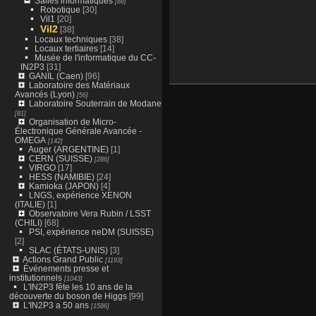
Salles informatiques
[88]
Robotique
[30]
Vil1
[20]
Vil2
[38]
Locaux techniques
[38]
Locaux tertiaires
[14]
Musée de l'informatique du CC-
IN2P3
[31]
GANIL (Caen)
[96]
Laboratoire des Matériaux
Avancés (Lyon)
[56]
Laboratoire Souterrain de Modane
[81]
Organisation de Micro-
Électronique Générale Avancée -
OMEGA
[142]
Auger (ARGENTINE)
[1]
CERN (SUISSE)
[286]
VIRGO
[17]
HESS (NAMIBIE)
[24]
Kamioka (JAPON)
[4]
LNGS, expérience XENON
(ITALIE)
[1]
Observatoire Vera Rubin / LSST
(CHILI)
[68]
PSI, expérience neDM (SUISSE)
[2]
SLAC (ÉTATS-UNIS)
[3]
Actions Grand Public
[1193]
Événements presse et
institutionnels
[1043]
L'IN2P3 fête les 10 ans de la
découverte du boson de Higgs
[99]
L'IN2P3 a 50 ans
[1586]