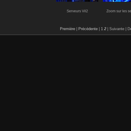
Serveurs Vil2
Zoom sur les s
Première
|
Précédente
|
1
2
| Suivante
| D