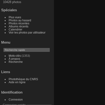
10428 photos
Spéciales
Plus vues
Photos au hasard
Photos récentes
Albums récents
Calendrier
Voir les photos par utilisateur
Menu
Mots-clés
(1353)
À propos
Recherche
Liens
Photothèque du CNRS
Aide en ligne
Identification
Connexion
Connexion rapide