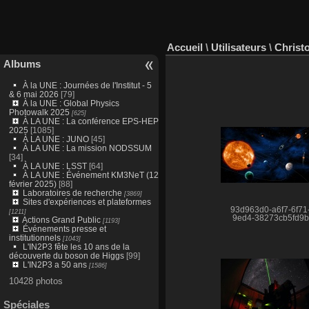
Accueil
\
Utilisateurs
\
Christ
Albums
À la UNE : Journées de l'Institut - 5
& 6 mai 2026
[79]
À la UNE : Global Physics
Photowalk 2025
[625]
À LA UNE : La conférence EPS-HEP
2025
[1085]
À LA UNE : JUNO
[45]
À LA UNE : La mission NODSSUM
[34]
À LA UNE : LSST
[64]
À LA UNE : Événement KM3NeT (12
février 2025)
[88]
Laboratoires de recherche
[3869]
Sites d'expériences et plateformes
93d963d0-a6f7-6f71
[1211]
9ed4-38273cb5fd9b
Actions Grand Public
[1193]
Événements presse et
institutionnels
[1043]
L'IN2P3 fête les 10 ans de la
découverte du boson de Higgs
[99]
L'IN2P3 a 50 ans
[1586]
10428 photos
Spéciales