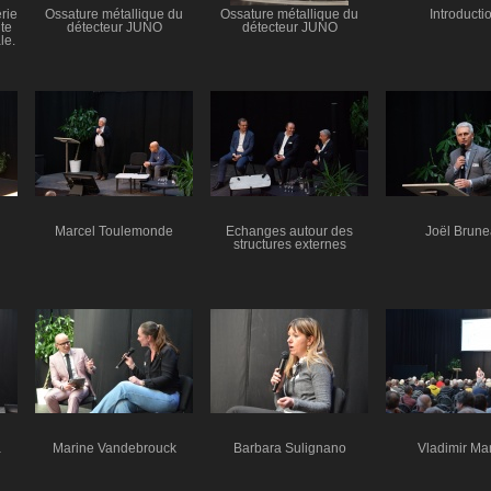
rie
Ossature métallique du
Ossature métallique du
Introducti
te
détecteur JUNO
détecteur JUNO
le.
Marcel Toulemonde
Echanges autour des
Joël Brun
structures externes
a
Marine Vandebrouck
Barbara Sulignano
Vladimir M