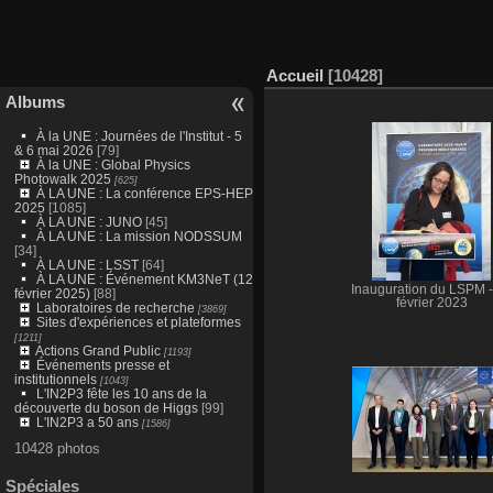
Accueil
10428
Albums
À la UNE : Journées de l'Institut - 5
& 6 mai 2026
[79]
À la UNE : Global Physics
Photowalk 2025
[625]
À LA UNE : La conférence EPS-HEP
2025
[1085]
À LA UNE : JUNO
[45]
À LA UNE : La mission NODSSUM
[34]
À LA UNE : LSST
[64]
À LA UNE : Événement KM3NeT (12
Inauguration du LSPM -
février 2025)
[88]
février 2023
Laboratoires de recherche
[3869]
Sites d'expériences et plateformes
[1211]
Actions Grand Public
[1193]
Événements presse et
institutionnels
[1043]
L'IN2P3 fête les 10 ans de la
découverte du boson de Higgs
[99]
L'IN2P3 a 50 ans
[1586]
10428 photos
Spéciales