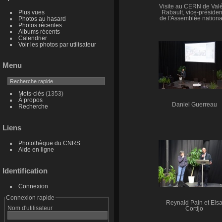
Visite au CERN de Valé
Plus vues
Rabault, vice-présiden
Photos au hasard
de l'Assemblée nationa
Photos récentes
Albums récents
Calendrier
Voir les photos par utilisateur
Menu
Mots-clés
(1353)
À propos
Daniel Guerreau
Recherche
Liens
Photothèque du CNRS
Aide en ligne
Identification
Connexion
Connexion rapide
Reynald Pain et Els
Nom d'utilisateur
Cortijo