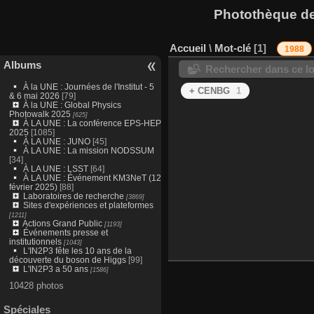
Photothèque des
Accueil
\
Mot-clé
1
1988
Albums
Rechercher dans ce lo
À la UNE : Journées de l'Institut - 5
+ CENBG
1
& 6 mai 2026
[79]
À la UNE : Global Physics
Photowalk 2025
[625]
À LA UNE : La conférence EPS-HEP
2025
[1085]
À LA UNE : JUNO
[45]
À LA UNE : La mission NODSSUM
[34]
À LA UNE : LSST
[64]
À LA UNE : Événement KM3NeT (12
février 2025)
[88]
Laboratoires de recherche
[3869]
Sites d'expériences et plateformes
[1211]
Actions Grand Public
[1193]
Événements presse et
institutionnels
[1043]
L'IN2P3 fête les 10 ans de la
découverte du boson de Higgs
[99]
L'IN2P3 a 50 ans
[1586]
10428 photos
Spéciales