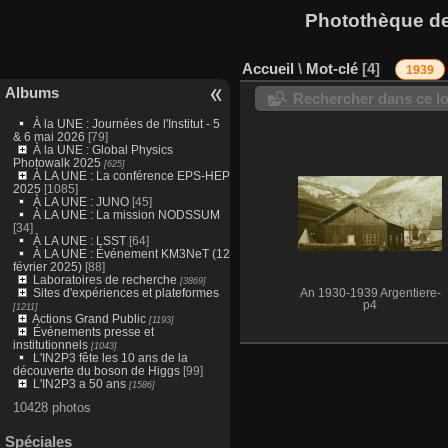
Photothèque des
Accueil
\
Mot-clé
4
1939
Albums
Rechercher dans ce lo
À la UNE : Journées de l'Institut - 5
& 6 mai 2026
[79]
À la UNE : Global Physics
Photowalk 2025
[625]
À LA UNE : La conférence EPS-HEP
2025
[1085]
À LA UNE : JUNO
[45]
À LA UNE : La mission NODSSUM
[34]
À LA UNE : LSST
[64]
À LA UNE : Événement KM3NeT (12
février 2025)
[88]
Laboratoires de recherche
[3869]
Sites d'expériences et plateformes
An 1930-1939 Argentiere-
p4
[1211]
Actions Grand Public
[1193]
Événements presse et
institutionnels
[1043]
L'IN2P3 fête les 10 ans de la
découverte du boson de Higgs
[99]
L'IN2P3 a 50 ans
[1586]
10428 photos
Spéciales