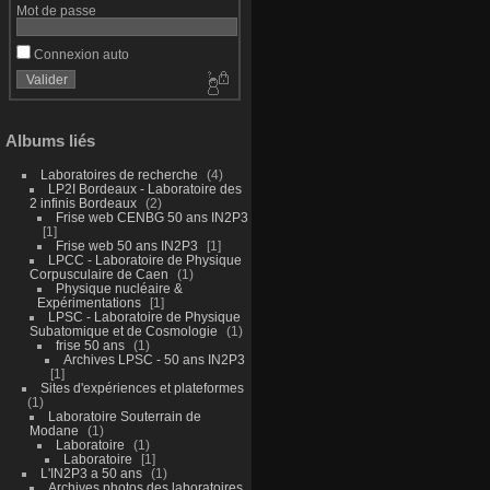
Mot de passe
Connexion auto
Albums liés
Laboratoires de recherche
4
LP2I Bordeaux - Laboratoire des
2 infinis Bordeaux
2
Frise web CENBG 50 ans IN2P3
1
Frise web 50 ans IN2P3
1
LPCC - Laboratoire de Physique
Corpusculaire de Caen
1
Physique nucléaire &
Expérimentations
1
LPSC - Laboratoire de Physique
Subatomique et de Cosmologie
1
frise 50 ans
1
Archives LPSC - 50 ans IN2P3
1
Sites d'expériences et plateformes
1
Laboratoire Souterrain de
Modane
1
Laboratoire
1
Laboratoire
1
L'IN2P3 a 50 ans
1
Archives photos des laboratoires