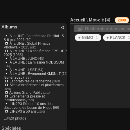
Accueil
\
Mot-clé
4
2009
Albums
Rechercher dans ce lo
À la UNE : Journées de l'Institut - 5
+ NEMO
1
+ PLANCK
1
& 6 mai 2026
[79]
À la UNE : Global Physics
Photowalk 2025
[625]
À LA UNE : La conférence EPS-HEP
2025
[1085]
À LA UNE : JUNO
[45]
À LA UNE : La mission NODSSUM
[34]
À LA UNE : LSST
[64]
À LA UNE : Événement KM3NeT (12
février 2025)
[88]
Laboratoires de recherche
[3869]
Sites d'expériences et plateformes
[1211]
Actions Grand Public
[1193]
Événements presse et
institutionnels
[1043]
L'IN2P3 fête les 10 ans de la
découverte du boson de Higgs
[99]
L'IN2P3 a 50 ans
[1586]
10428 photos
Spéciales