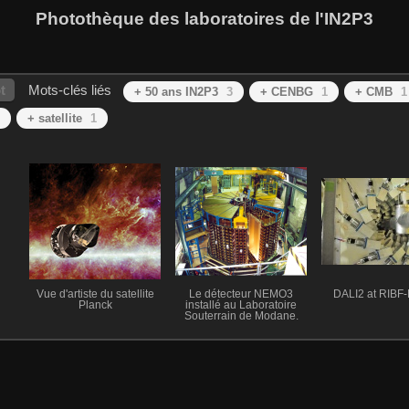
Photothèque des laboratoires de l'IN2P3
t
Mots-clés liés
+ 50 ans IN2P3
3
+ CENBG
1
+ CMB
1
+ satellite
1
Vue d'artiste du satellite
Le détecteur NEMO3
DALI2 at RIBF
Planck
installé au Laboratoire
Souterrain de Modane.