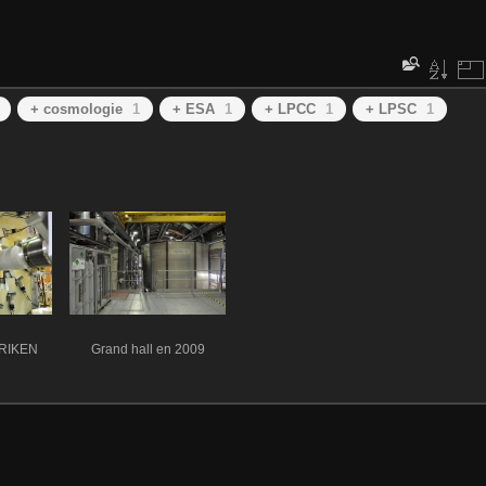
+ cosmologie
1
+ ESA
1
+ LPCC
1
+ LPSC
1
-RIKEN
Grand hall en 2009