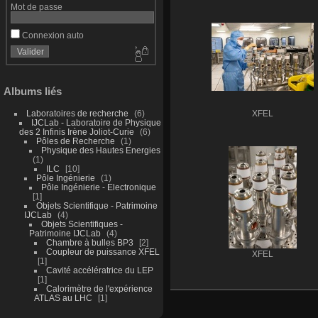
Mot de passe
Connexion auto
Albums liés
Laboratoires de recherche
6
XFEL
IJCLab - Laboratoire de Physique
des 2 Infinis Irène Joliot-Curie
6
Pôles de Recherche
1
Physique des Hautes Energies
1
ILC
10
Pôle Ingénierie
1
Pôle Ingénierie - Electronique
1
Objets Scientifique - Patrimoine
IJCLab
4
Objets Scientifiques -
Patrimoine IJCLab
4
Chambre à bulles BP3
2
Coupleur de puissance XFEL
XFEL
1
Cavité accélératrice du LEP
1
Calorimètre de l'expérience
ATLAS au LHC
1