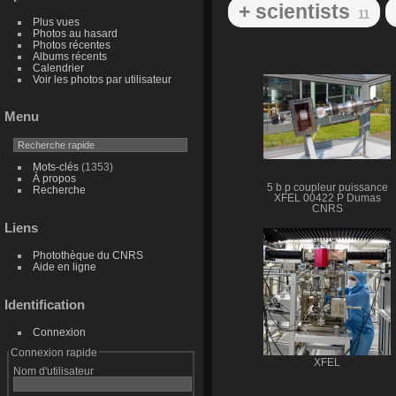
+ scientists
11
Plus vues
Photos au hasard
Photos récentes
Albums récents
Calendrier
Voir les photos par utilisateur
Menu
Mots-clés
(1353)
À propos
5 b p coupleur puissance
Recherche
XFEL 00422 P Dumas
CNRS
Liens
Photothèque du CNRS
Aide en ligne
Identification
Connexion
Connexion rapide
XFEL
Nom d'utilisateur