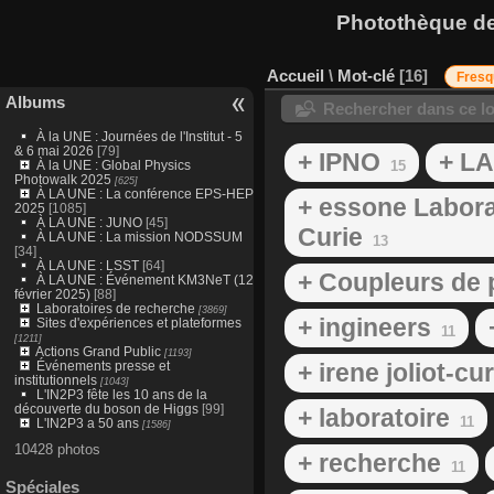
Photothèque des
Accueil
\
Mot-clé
16
Fresq
Albums
Rechercher dans ce lo
À la UNE : Journées de l'Institut - 5
& 6 mai 2026
[79]
+ IPNO
+ L
À la UNE : Global Physics
15
Photowalk 2025
[625]
À LA UNE : La conférence EPS-HEP
+ essone Laborat
2025
[1085]
À LA UNE : JUNO
[45]
Curie
À LA UNE : La mission NODSSUM
13
[34]
À LA UNE : LSST
[64]
+ Coupleurs de
À LA UNE : Événement KM3NeT (12
février 2025)
[88]
Laboratoires de recherche
[3869]
+ ingineers
Sites d'expériences et plateformes
11
[1211]
Actions Grand Public
[1193]
Événements presse et
+ irene joliot-cu
institutionnels
[1043]
L'IN2P3 fête les 10 ans de la
découverte du boson de Higgs
[99]
+ laboratoire
11
L'IN2P3 a 50 ans
[1586]
10428 photos
+ recherche
11
Spéciales