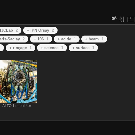
 IJCLab
2
+ IPN Orsay
2
aris-Saclay
2
+ 106
1
+ acide
1
+ beam
1
1
+ rinçage
1
+ science
1
+ surface
1
ALTO 1 nubal 4ex