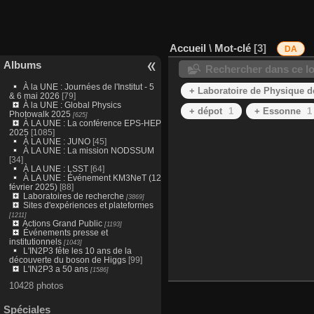
Accueil
\
Mot-clé
3
DA
Albums
Rechercher dans ce lo
À la UNE : Journées de l'Institut - 5
+ Laboratoire de Physique des
& 6 mai 2026
[79]
À la UNE : Global Physics
+ dépot
1
+ Essonne
1
Photowalk 2025
[625]
À LA UNE : La conférence EPS-HEP
2025
[1085]
À LA UNE : JUNO
[45]
À LA UNE : La mission NODSSUM
[34]
À LA UNE : LSST
[64]
À LA UNE : Événement KM3NeT (12
février 2025)
[88]
Laboratoires de recherche
[3869]
Sites d'expériences et plateformes
[1211]
Actions Grand Public
[1193]
Événements presse et
institutionnels
[1043]
L'IN2P3 fête les 10 ans de la
découverte du boson de Higgs
[99]
L'IN2P3 a 50 ans
[1586]
10428 photos
Spéciales