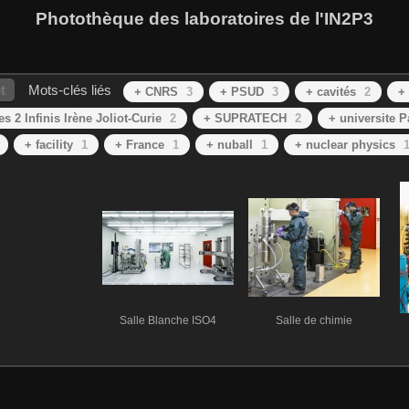
Photothèque des laboratoires de l'IN2P3
t
Mots-clés liés
+ CNRS
3
+ PSUD
3
+ cavités
2
+
 2 Infinis Irène Joliot-Curie
2
+ SUPRATECH
2
+ universite P
+ facility
1
+ France
1
+ nuball
1
+ nuclear physics
Salle Blanche ISO4
Salle de chimie