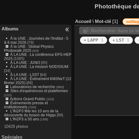
Photothèque des
Accueil
\
Mot-clé
1
outilla
Albums
Rechercher dans ce lo
À la UNE : Journées de l'Institut - 5
+ LAPP
1
+ LST
1
& 6 mai 2026
[79]
À la UNE : Global Physics
Photowalk 2025
[625]
À LA UNE : La conférence EPS-HEP
2025
[1085]
À LA UNE : JUNO
[45]
À LA UNE : La mission NODSSUM
[34]
À LA UNE : LSST
[64]
À LA UNE : Événement KM3NeT (12
février 2025)
[88]
Laboratoires de recherche
[3869]
Sites d'expériences et plateformes
[1211]
Actions Grand Public
[1193]
Événements presse et
institutionnels
[1043]
L'IN2P3 fête les 10 ans de la
découverte du boson de Higgs
[99]
L'IN2P3 a 50 ans
[1586]
10428 photos
Spéciales