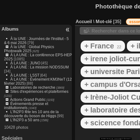
Photothèque des
Accueil
\
Mot-clé
35
essone
Albums
Rechercher dans ce lo
À la UNE : Journées de l'Institut - 5
& 6 mai 2026
[79]
+ France
+ 
À la UNE : Global Physics
22
Photowalk 2025
[625]
À LA UNE : La conférence EPS-HEP
+ irene joliot-cu
2025
[1085]
À LA UNE : JUNO
[45]
À LA UNE : La mission NODSSUM
+ universite Par
[34]
À LA UNE : LSST
[64]
À LA UNE : Événement KM3NeT (12
+ campus d'Ors
février 2025)
[88]
Laboratoires de recherche
[3869]
Sites d'expériences et plateformes
+ Irène-Joliot Cu
[1211]
Actions Grand Public
[1193]
Événements presse et
institutionnels
+ laboratoire des
[1043]
L'IN2P3 fête les 10 ans de la
découverte du boson de Higgs
[99]
L'IN2P3 a 50 ans
[1586]
+ scicence fon
10428 photos
Spéciales