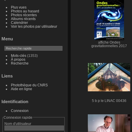
Plus vues
Photos au hasard
Photos récentes
Albums récents
Calendrier
Voir les photos par utilisateur
Menu
affiche Ondes
gravitationnelles 2017
Mots-clés
(1353)
À propos
Recherche
Liens
Photothèque du CNRS
Aide en ligne
5 b p le LINAC 00436
Identification
Connexion
Connexion rapide
Nom d'utilisateur