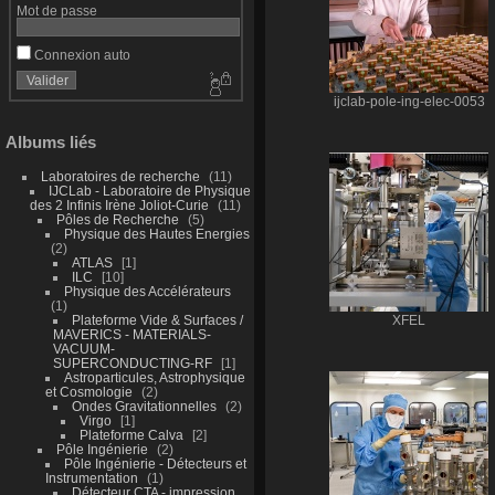
Mot de passe
Connexion auto
ijclab-pole-ing-elec-0053
Albums liés
Laboratoires de recherche
11
IJCLab - Laboratoire de Physique
des 2 Infinis Irène Joliot-Curie
11
Pôles de Recherche
5
Physique des Hautes Energies
2
ATLAS
1
ILC
10
Physique des Accélérateurs
1
Plateforme Vide & Surfaces /
XFEL
MAVERICS - MATERIALS-
VACUUM-
SUPERCONDUCTING-RF
1
Astroparticules, Astrophysique
et Cosmologie
2
Ondes Gravitationnelles
2
Virgo
1
Plateforme Calva
2
Pôle Ingénierie
2
Pôle Ingénierie - Détecteurs et
Instrumentation
1
Détecteur CTA - impression