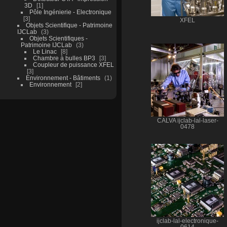
3D
1
Pôle Ingénierie - Electronique
3
XFEL
Objets Scientifique - Patrimoine
IJCLab
3
Objets Scientifiques -
Patrimoine IJCLab
3
Le Linac
8
Chambre à bulles BP3
3
Coupleur de puissance XFEL
3
Environnement - Bâtiments
1
Environnement
2
CALVA ijclab-lal-laser-
0478
ijclab-lal-electronique-