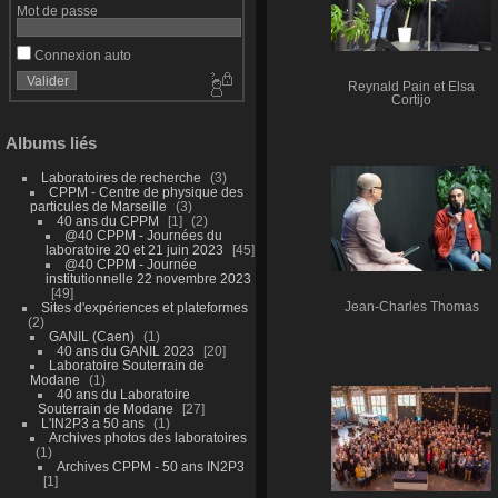
Mot de passe
Connexion auto
Reynald Pain et Elsa
Cortijo
Albums liés
Laboratoires de recherche
3
CPPM - Centre de physique des
particules de Marseille
3
40 ans du CPPM
1
2
@40 CPPM - Journées du
laboratoire 20 et 21 juin 2023
45
@40 CPPM - Journée
institutionnelle 22 novembre 2023
49
Sites d'expériences et plateformes
Jean-Charles Thomas
2
GANIL (Caen)
1
40 ans du GANIL 2023
20
Laboratoire Souterrain de
Modane
1
40 ans du Laboratoire
Souterrain de Modane
27
L'IN2P3 a 50 ans
1
Archives photos des laboratoires
1
Archives CPPM - 50 ans IN2P3
1