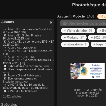
Photothèque des
Accueil
\
Mot-clé
143
40 a
Albums
Rechercher dans ce lo
À la UNE : Journées de l'Institut - 5
+ Visite de labo
51
+ Ev
& 6 mai 2026
[79]
À la UNE : Global Physics
+ Modane
27
+ 2023
20
Photowalk 2025
[625]
À LA UNE : La conférence EPS-HEP
+ laboratoire
1
+ logo
2025
[1085]
À LA UNE : JUNO
[45]
À LA UNE : La mission NODSSUM
[34]
À LA UNE : LSST
[64]
À LA UNE : Événement KM3NeT (12
février 2025)
[88]
Laboratoires de recherche
[3869]
Sites d'expériences et plateformes
[1211]
Actions Grand Public
[1193]
Événements presse et
institutionnels
[1043]
L'IN2P3 fête les 10 ans de la
découverte du boson de Higgs
[99]
@40 CPPM - Journée
L'IN2P3 a 50 ans
[1586]
institutionnelle 22
novembre 2023
10428 photos
Spéciales