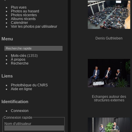
Plus vues
Photos au hasard
Photos récentes
Albums récents
Calendrier
Voir les photos par utilisateur
Menu
Denis Guthleben
Mots-clés
(1353)
À propos
Recherche
Liens
Photothèque du CNRS
Aide en ligne
Echanges autour des
structures externes
Identification
Connexion
Connexion rapide
Nom d'utilisateur