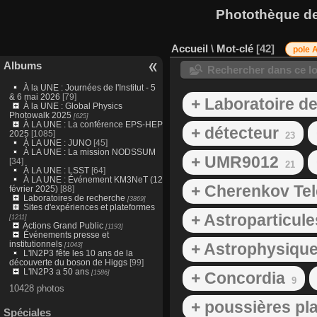
Photothèque des
Accueil
\
Mot-clé
42
pole 
Albums
Rechercher dans ce lo
À la UNE : Journées de l'Institut - 5
& 6 mai 2026
[79]
+ Laboratoire de
À la UNE : Global Physics
Photowalk 2025
[625]
À LA UNE : La conférence EPS-HEP
+ détecteur
2025
[1085]
23
À LA UNE : JUNO
[45]
À LA UNE : La mission NODSSUM
+ UMR9012
[34]
21
À LA UNE : LSST
[64]
À LA UNE : Événement KM3NeT (12
+ Cherenkov Te
février 2025)
[88]
Laboratoires de recherche
[3869]
Sites d'expériences et plateformes
+ Astroparticul
[1211]
Actions Grand Public
[1193]
Événements presse et
institutionnels
+ Astrophysiqu
[1043]
L'IN2P3 fête les 10 ans de la
découverte du boson de Higgs
[99]
L'IN2P3 a 50 ans
[1586]
+ Concordia
9
10428 photos
+ poussières pl
Spéciales