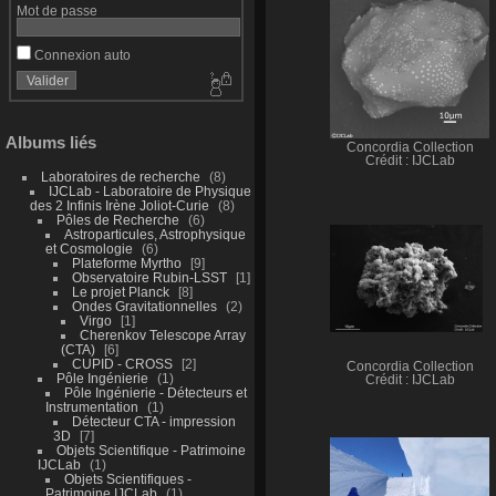
Mot de passe
Connexion auto
Albums liés
Concordia Collection
Crédit : IJCLab
Laboratoires de recherche
8
IJCLab - Laboratoire de Physique
des 2 Infinis Irène Joliot-Curie
8
Pôles de Recherche
6
Astroparticules, Astrophysique
et Cosmologie
6
Plateforme Myrtho
9
Observatoire Rubin-LSST
1
Le projet Planck
8
Ondes Gravitationnelles
2
Virgo
1
Cherenkov Telescope Array
(CTA)
6
CUPID - CROSS
2
Concordia Collection
Pôle Ingénierie
1
Crédit : IJCLab
Pôle Ingénierie - Détecteurs et
Instrumentation
1
Détecteur CTA - impression
3D
7
Objets Scientifique - Patrimoine
IJCLab
1
Objets Scientifiques -
Patrimoine IJCLab
1