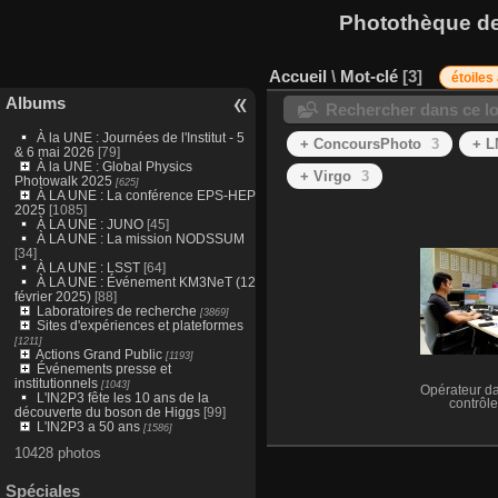
Photothèque des
Accueil
\
Mot-clé
3
étoiles
Albums
Rechercher dans ce lo
À la UNE : Journées de l'Institut - 5
+ ConcoursPhoto
3
+ 
& 6 mai 2026
[79]
À la UNE : Global Physics
+ Virgo
3
Photowalk 2025
[625]
À LA UNE : La conférence EPS-HEP
2025
[1085]
À LA UNE : JUNO
[45]
À LA UNE : La mission NODSSUM
[34]
À LA UNE : LSST
[64]
À LA UNE : Événement KM3NeT (12
février 2025)
[88]
Laboratoires de recherche
[3869]
Sites d'expériences et plateformes
[1211]
Actions Grand Public
[1193]
Événements presse et
institutionnels
[1043]
Opérateur da
L'IN2P3 fête les 10 ans de la
contrôle
découverte du boson de Higgs
[99]
L'IN2P3 a 50 ans
[1586]
10428 photos
Spéciales