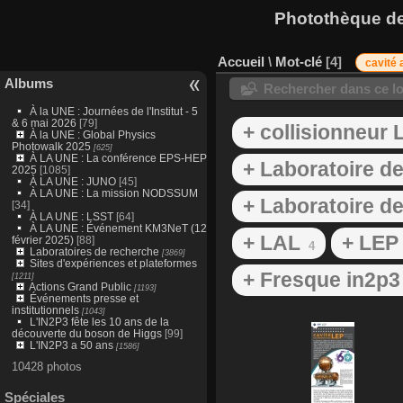
Photothèque des
Accueil
\
Mot-clé
4
cavité 
Albums
Rechercher dans ce lo
À la UNE : Journées de l'Institut - 5
& 6 mai 2026
[79]
+ collisionneur 
À la UNE : Global Physics
Photowalk 2025
[625]
À LA UNE : La conférence EPS-HEP
+ Laboratoire de
2025
[1085]
À LA UNE : JUNO
[45]
À LA UNE : La mission NODSSUM
+ Laboratoire de
[34]
À LA UNE : LSST
[64]
À LA UNE : Événement KM3NeT (12
+ LAL
+ LEP
février 2025)
[88]
4
Laboratoires de recherche
[3869]
Sites d'expériences et plateformes
+ Fresque in2p3
[1211]
Actions Grand Public
[1193]
Événements presse et
institutionnels
[1043]
L'IN2P3 fête les 10 ans de la
découverte du boson de Higgs
[99]
L'IN2P3 a 50 ans
[1586]
10428 photos
Spéciales