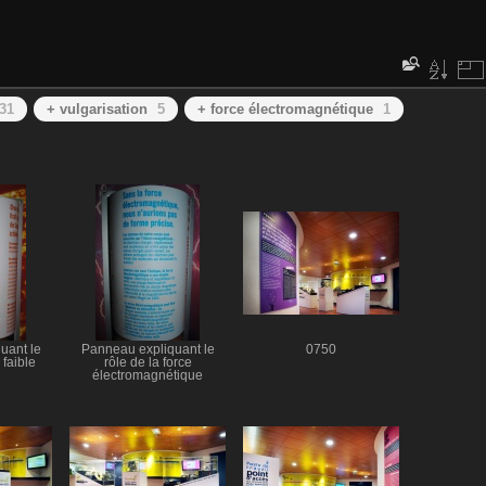
31
+ vulgarisation
5
+ force électromagnétique
1
uant le
Panneau expliquant le
0750
 faible
rôle de la force
électromagnétique