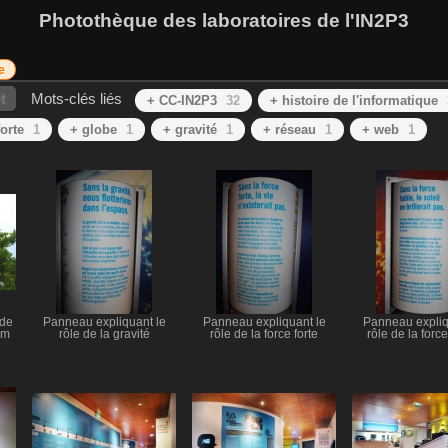
Photothèque des laboratoires de l'IN2P3
e
t
Mots-clés liés
+ CC-IN2P3
32
+ histoire de l'informatique
forte
1
+ globe
1
+ gravité
1
+ réseau
1
+ web
1
 de
Panneau expliquant le
Panneau expliquant le
Panneau expliq
sm
rôle de la gravité
rôle de la force forte
rôle de la force