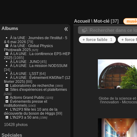
Accueil
\
Mot-clé
37
musé
Albums
Rechercher dans ce lo
À la UNE : Journées de l'Institut - 5
+ force faible
1
+ force 
& 6 mai 2026
[79]
À la UNE : Global Physics
Photowalk 2025
[625]
À LA UNE : La conférence EPS-HEP
2025
[1085]
À LA UNE : JUNO
[45]
À LA UNE : La mission NODSSUM
[34]
À LA UNE : LSST
[64]
À LA UNE : Événement KM3NeT (12
février 2025)
[88]
Laboratoires de recherche
[3869]
Sites d'expériences et plateformes
[1211]
Actions Grand Public
[1193]
Globe de la science et
Événements presse et
l'innovation - Microco
institutionnels
[1043]
L'IN2P3 fête les 10 ans de la
découverte du boson de Higgs
[99]
L'IN2P3 a 50 ans
[1586]
10428 photos
Spéciales