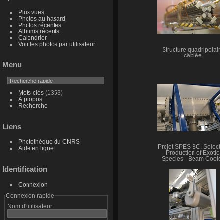
Plus vues
Photos au hasard
Photos récentes
Albums récents
Calendrier
Voir les photos par utilisateur
Structure quadripolai
câblée
Menu
Mots-clés
(1353)
À propos
Recherche
Liens
Photothèque du CNRS
Projet SPES BC. Select
Aide en ligne
Production of Exotic
Species - Beam Cool
Identification
Connexion
Connexion rapide
Nom d'utilisateur