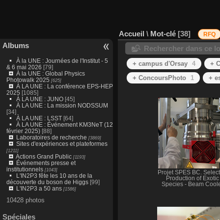
Accueil
\
Mot-clé
38
RFQ
Albums
Rechercher dans ce lo
À la UNE : Journées de l'Institut - 5
+ campus d'Orsay
4
+ 
& 6 mai 2026
[79]
À la UNE : Global Physics
+ ConcoursPhoto
1
+ e
Photowalk 2025
[625]
À LA UNE : La conférence EPS-HEP
2025
[1085]
À LA UNE : JUNO
[45]
À LA UNE : La mission NODSSUM
[34]
À LA UNE : LSST
[64]
À LA UNE : Événement KM3NeT (12
février 2025)
[88]
Laboratoires de recherche
[3869]
Sites d'expériences et plateformes
[1211]
Actions Grand Public
[1193]
Événements presse et
institutionnels
[1043]
Projet SPES BC. Select
L'IN2P3 fête les 10 ans de la
Production of Exotic
découverte du boson de Higgs
[99]
Species - Beam Cool
L'IN2P3 a 50 ans
[1586]
10428 photos
Spéciales