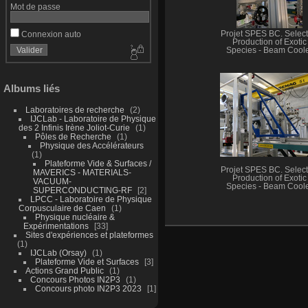
Mot de passe
Connexion auto
Projet SPES BC. Select
Production of Exotic
Species - Beam Cool
Albums liés
Laboratoires de recherche
2
IJCLab - Laboratoire de Physique
des 2 Infinis Irène Joliot-Curie
1
Pôles de Recherche
1
Physique des Accélérateurs
1
Plateforme Vide & Surfaces /
Projet SPES BC. Select
MAVERICS - MATERIALS-
Production of Exotic
VACUUM-
Species - Beam Cool
SUPERCONDUCTING-RF
2
LPCC - Laboratoire de Physique
Corpusculaire de Caen
1
Physique nucléaire &
Expérimentations
33
Sites d'expériences et plateformes
1
IJCLab (Orsay)
1
Plateforme Vide et Surfaces
3
Actions Grand Public
1
Concours Photos IN2P3
1
Concours photo IN2P3 2023
1