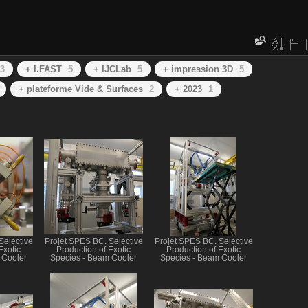
3
+ I.FAST
5
+ IJCLab
5
+ impression 3D
5
+ plateforme Vide & Surfaces
2
+ 2023
1
Selective
Projet SPES BC. Selective
Projet SPES BC. Selective
Exotic
Production of Exotic
Production of Exotic
 Cooler
Species - Beam Cooler
Species - Beam Cooler