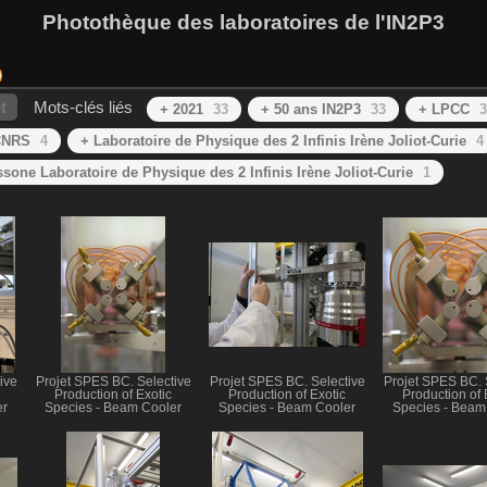
Photothèque des laboratoires de l'IN2P3
t
Mots-clés liés
+ 2021
33
+ 50 ans IN2P3
33
+ LPCC
3
CNRS
4
+ Laboratoire de Physique des 2 Infinis Irène Joliot-Curie
4
ssone Laboratoire de Physique des 2 Infinis Irène Joliot-Curie
1
ive
Projet SPES BC. Selective
Projet SPES BC. Selective
Projet SPES BC. 
Production of Exotic
Production of Exotic
Production of 
er
Species - Beam Cooler
Species - Beam Cooler
Species - Beam