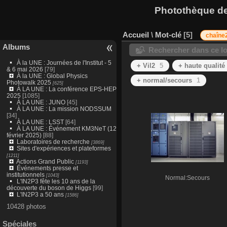
Photothèque des
Accueil
\
Mot-clé
5
chaîne
Albums
Rechercher dans ce lo
À la UNE : Journées de l'Institut - 5
+ Vil2
5
+ haute qualité
& 6 mai 2026
[79]
À la UNE : Global Physics
+ normal/secours
1
Photowalk 2025
[625]
À LA UNE : La conférence EPS-HEP
2025
[1085]
À LA UNE : JUNO
[45]
À LA UNE : La mission NODSSUM
[34]
À LA UNE : LSST
[64]
À LA UNE : Événement KM3NeT (12
février 2025)
[88]
Laboratoires de recherche
[3869]
Sites d'expériences et plateformes
[1211]
Actions Grand Public
[1193]
Événements presse et
institutionnels
[1043]
Normal:Secours
L'IN2P3 fête les 10 ans de la
découverte du boson de Higgs
[99]
L'IN2P3 a 50 ans
[1586]
10428 photos
Spéciales