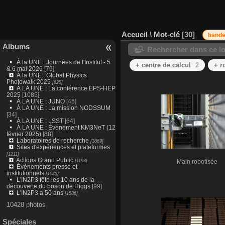
Accueil
\
Mot-clé
30
bande
Albums
Rechercher dans ce lo
À la UNE : Journées de l'Institut - 5
+ centre de calcul
2
+ r
& 6 mai 2026
[79]
À la UNE : Global Physics
Photowalk 2025
[625]
À LA UNE : La conférence EPS-HEP
2025
[1085]
À LA UNE : JUNO
[45]
À LA UNE : La mission NODSSUM
[34]
À LA UNE : LSST
[64]
À LA UNE : Événement KM3NeT (12
février 2025)
[88]
Laboratoires de recherche
[3869]
Sites d'expériences et plateformes
[1211]
Actions Grand Public
[1193]
Main robotisée
Événements presse et
institutionnels
[1043]
L'IN2P3 fête les 10 ans de la
découverte du boson de Higgs
[99]
L'IN2P3 a 50 ans
[1586]
10428 photos
Spéciales