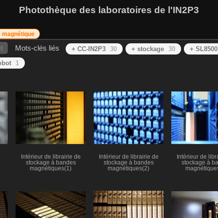
Photothèque des laboratoires de l'IN2P3
 magnétique
t
Mots-clés liés
+ CC-IN2P3
30
+ stockage
30
+ SL8500
obot
1
Intérieur de librairie de
Intérieur de librairie de
Intérieur de libr
stockage à bandes
stockage à bandes
stockage à b
magnétiques(1)
magnétiques(2)
magnétique