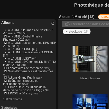
Photothèque des
Accueil
\
Mot-clé
18
SL85
Albums
Rechercher dans ce lo
À la UNE : Journées de l'Institut - 5
+ stockage
18
& 6 mai 2026
[79]
À la UNE : Global Physics
Photowalk 2025
[625]
À LA UNE : La conférence EPS-HEP
2025
[1085]
À LA UNE : JUNO
[45]
À LA UNE : La mission NODSSUM
[34]
À LA UNE : LSST
[64]
À LA UNE : Événement KM3NeT (12
février 2025)
[88]
Laboratoires de recherche
[3869]
Sites d'expériences et plateformes
[1211]
Actions Grand Public
[1193]
Main robotisée
Événements presse et
institutionnels
[1043]
L'IN2P3 fête les 10 ans de la
découverte du boson de Higgs
[99]
L'IN2P3 a 50 ans
[1586]
10428 photos
Spéciales