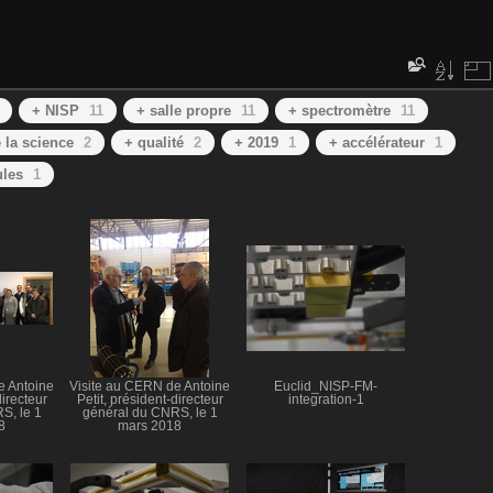
+ NISP
11
+ salle propre
11
+ spectromètre
11
e la science
2
+ qualité
2
+ 2019
1
+ accélérateur
1
ules
1
e Antoine
Visite au CERN de Antoine
Euclid_NISP-FM-
directeur
Petit, président-directeur
integration-1
S, le 1
général du CNRS, le 1
8
mars 2018