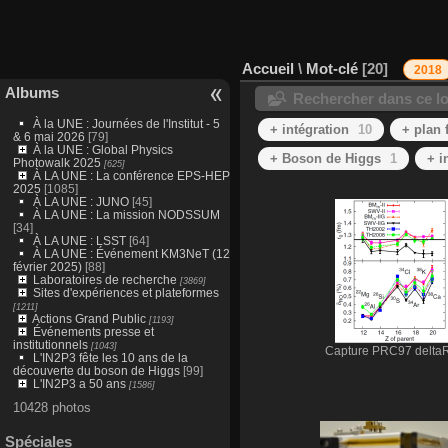
Accueil
\
Mot-clé
20
2018
Albums
Rechercher dans ce lo
À la UNE : Journées de l'Institut - 5
+ intégration
10
+ plan 
& 6 mai 2026
[79]
À la UNE : Global Physics
+ Boson de Higgs
1
+ i
Photowalk 2025
[625]
À LA UNE : La conférence EPS-HEP
2025
[1085]
À LA UNE : JUNO
[45]
À LA UNE : La mission NODSSUM
[34]
À LA UNE : LSST
[64]
À LA UNE : Événement KM3NeT (12
février 2025)
[88]
Laboratoires de recherche
[3869]
Sites d'expériences et plateformes
[1211]
Actions Grand Public
[1193]
Événements presse et
institutionnels
[1043]
Capture PRC97 delta
L'IN2P3 fête les 10 ans de la
découverte du boson de Higgs
[99]
L'IN2P3 a 50 ans
[1586]
10428 photos
Spéciales