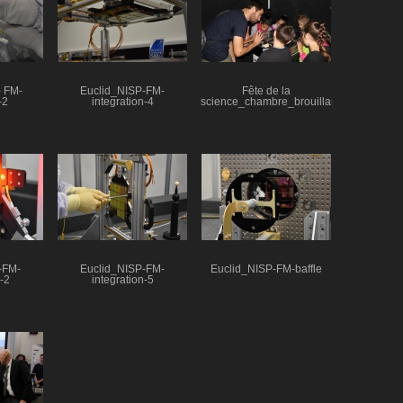
- FM-
Euclid_NISP-FM-
Fête de la
-2
integration-4
science_chambre_brouillard
-FM-
Euclid_NISP-FM-
Euclid_NISP-FM-baffle
-2
integration-5