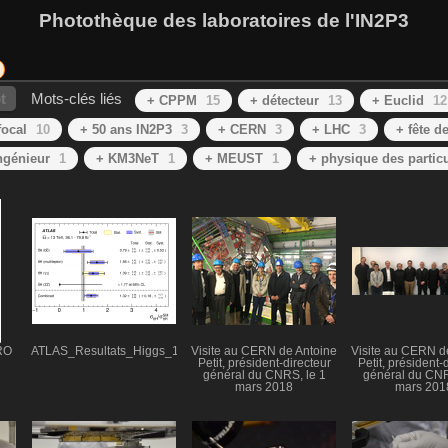
Photothèque des laboratoires de l'IN2P3
t
Mots-clés liés
+ CPPM
15
+ détecteur
13
+ Euclid
12
focal
10
+ 50 ans IN2P3
3
+ CERN
3
+ LHC
3
+ fête d
ngénieur
1
+ KM3NeT
1
+ MEUST
1
+ physique des partic
RO
ATLAS_Resultats_Higgs_18
Visite au CERN de Antoine
Visite au CERN d
Petit, président-directeur
Petit, président-
général du CNRS, le 1
général du CNR
mars 2018
mars 201