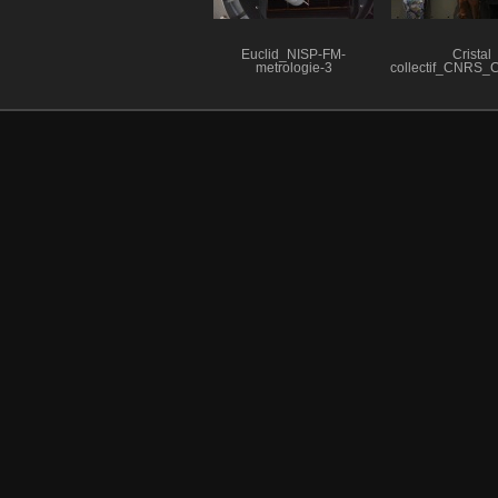
Euclid_NISP-FM-
Cristal
metrologie-3
collectif_CNRS_