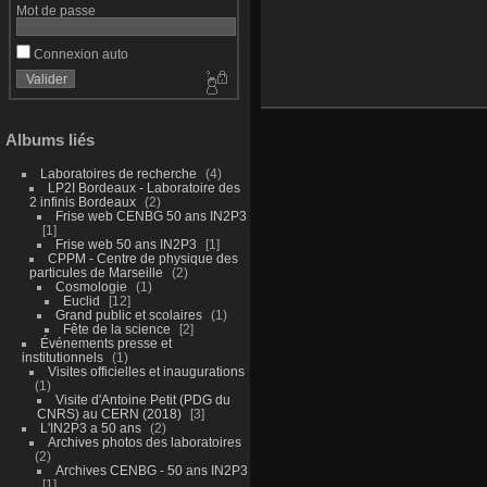
Mot de passe
Connexion auto
Albums liés
Laboratoires de recherche
4
LP2I Bordeaux - Laboratoire des
2 infinis Bordeaux
2
Frise web CENBG 50 ans IN2P3
1
Frise web 50 ans IN2P3
1
CPPM - Centre de physique des
particules de Marseille
2
Cosmologie
1
Euclid
12
Grand public et scolaires
1
Fête de la science
2
Événements presse et
institutionnels
1
Visites officielles et inaugurations
1
Visite d'Antoine Petit (PDG du
CNRS) au CERN (2018)
3
L'IN2P3 a 50 ans
2
Archives photos des laboratoires
2
Archives CENBG - 50 ans IN2P3
1