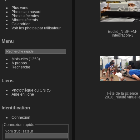
Plus vues
Photos au hasard
Photos récentes
Albums récents
Calendrier
Voir les photos par utilisateur
Euclid_NISP-FM-
integration-3
Menu
Mots-clés
(1353)
À propos
Recherche
Liens
Photothèque du CNRS
Fête de la science
Aide en ligne
2018_réalité virtuell
Identification
Connexion
Connexion rapide
Nom d'utilisateur