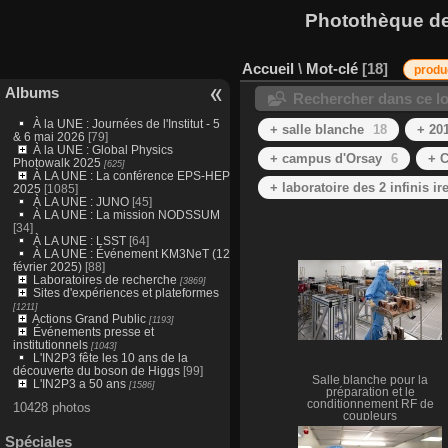
Photothèque des
Accueil
\
Mot-clé
18
produ
Albums
Rechercher dans ce lo
À la UNE : Journées de l'Institut - 5
+ salle blanche
18
+ 20
& 6 mai 2026
[79]
À la UNE : Global Physics
+ campus d'Orsay
6
+ 
Photowalk 2025
[625]
À LA UNE : La conférence EPS-HEP
+ laboratoire des 2 infinis ir
2025
[1085]
À LA UNE : JUNO
[45]
À LA UNE : La mission NODSSUM
[34]
À LA UNE : LSST
[64]
À LA UNE : Événement KM3NeT (12
février 2025)
[88]
Laboratoires de recherche
[3869]
Sites d'expériences et plateformes
[1211]
Actions Grand Public
[1193]
Événements presse et
institutionnels
[1043]
L'IN2P3 fête les 10 ans de la
découverte du boson de Higgs
[99]
Salle blanche pour la
L'IN2P3 a 50 ans
[1586]
préparation et le
conditionnement RF de
10428 photos
coupleurs
Spéciales