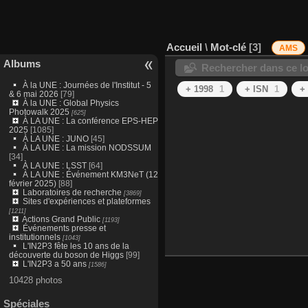
Accueil
\
Mot-clé
3
AMS
Albums
Rechercher dans ce lo
À la UNE : Journées de l'Institut - 5
+ 1998
1
+ ISN
1
+
& 6 mai 2026
[79]
À la UNE : Global Physics
Photowalk 2025
[625]
À LA UNE : La conférence EPS-HEP
2025
[1085]
À LA UNE : JUNO
[45]
À LA UNE : La mission NODSSUM
[34]
À LA UNE : LSST
[64]
À LA UNE : Événement KM3NeT (12
février 2025)
[88]
Laboratoires de recherche
[3869]
Sites d'expériences et plateformes
[1211]
Actions Grand Public
[1193]
Événements presse et
institutionnels
[1043]
L'IN2P3 fête les 10 ans de la
découverte du boson de Higgs
[99]
L'IN2P3 a 50 ans
[1586]
10428 photos
Spéciales