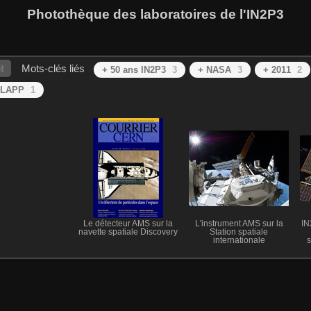
Photothèque des laboratoires de l'IN2P3
t
Mots-clés liés
+ 50 ans IN2P3
3
+ NASA
3
+ 2011
2
 LAPP
1
Le détecteur AMS sur la
L'instrument AMS sur la
IN
navette spatiale Discovery
Station spatiale
internationale
s