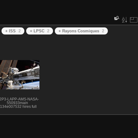
+ ISS
2
+ LPSC
2
+ Rayons Cosmiques
2
2P3-LAPP-AMS-NASA-
550933main
134e007532 hires full