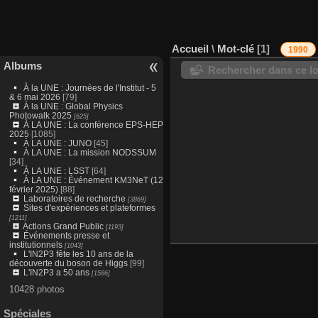
Accueil
\
Mot-clé
1
1990
Albums
Rechercher dans ce lo
À la UNE : Journées de l'Institut - 5
& 6 mai 2026
[79]
À la UNE : Global Physics
Photowalk 2025
[625]
À LA UNE : La conférence EPS-HEP
2025
[1085]
À LA UNE : JUNO
[45]
À LA UNE : La mission NODSSUM
[34]
À LA UNE : LSST
[64]
À LA UNE : Événement KM3NeT (12
février 2025)
[88]
Laboratoires de recherche
[3869]
Sites d'expériences et plateformes
[1211]
Actions Grand Public
[1193]
Événements presse et
institutionnels
[1043]
L'IN2P3 fête les 10 ans de la
découverte du boson de Higgs
[99]
L'IN2P3 a 50 ans
[1586]
10428 photos
Spéciales