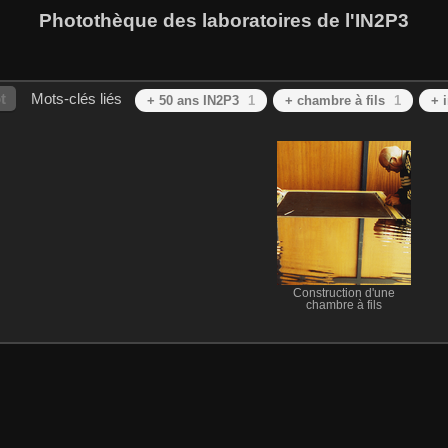
Photothèque des laboratoires de l'IN2P3
t
Mots-clés liés
+ 50 ans IN2P3
1
+ chambre à fils
1
+ 
Construction d'une
chambre à fils