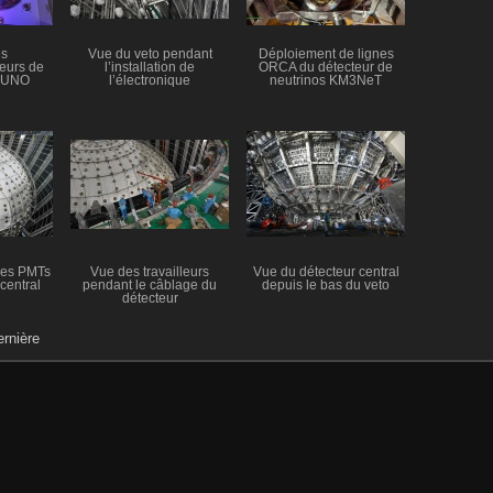
es
Vue du veto pendant
Déploiement de lignes
teurs de
l’installation de
ORCA du détecteur de
 JUNO
l’électronique
neutrinos KM3NeT
ses PMTs
Vue des travailleurs
Vue du détecteur central
central
pendant le câblage du
depuis le bas du veto
détecteur
rnière