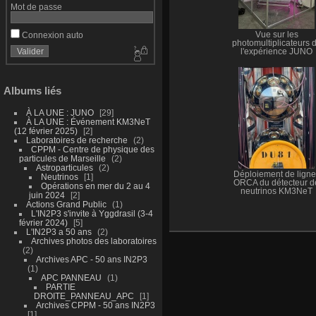
Mot de passe
Connexion auto
Vue sur les
photomultiplicateurs 
l'expérience JUNO
Albums liés
À LA UNE : JUNO
29
À LA UNE : Événement KM3NeT
(12 février 2025)
2
Laboratoires de recherche
2
CPPM - Centre de physique des
particules de Marseille
2
Astroparticules
2
Déploiement de ligne
Neutrinos
1
ORCA du détecteur d
Opérations en mer du 2 au 4
neutrinos KM3NeT
juin 2024
2
Actions Grand Public
1
L'IN2P3 s'invite à Yggdrasil (3-4
février 2024)
5
L'IN2P3 a 50 ans
2
Archives photos des laboratoires
2
Archives APC - 50 ans IN2P3
1
APC PANNEAU
1
PARTIE
DROITE_PANNEAU_APC
1
Archives CPPM - 50 ans IN2P3
1