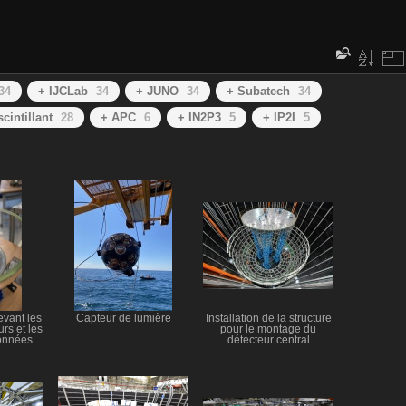
34
+ IJCLab
34
+ JUNO
34
+ Subatech
34
scintillant
28
+ APC
6
+ IN2P3
5
+ IP2I
5
vant les
Capteur de lumière
Installation de la structure
rs et les
pour le montage du
onnées
détecteur central