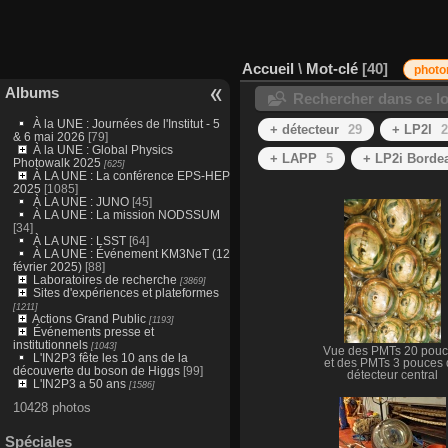
Accueil
\
Mot-clé
40
photo
Albums
Rechercher dans ce lo
À la UNE : Journées de l'Institut - 5
+ détecteur
29
+ LP2I
2
& 6 mai 2026
[79]
À la UNE : Global Physics
+ LAPP
5
+ LP2i Borde
Photowalk 2025
[625]
À LA UNE : La conférence EPS-HEP
2025
[1085]
À LA UNE : JUNO
[45]
À LA UNE : La mission NODSSUM
[34]
À LA UNE : LSST
[64]
À LA UNE : Événement KM3NeT (12
février 2025)
[88]
Laboratoires de recherche
[3869]
Sites d'expériences et plateformes
[1211]
Actions Grand Public
[1193]
Événements presse et
institutionnels
[1043]
Vue des PMTs 20 pou
L'IN2P3 fête les 10 ans de la
et des PMTs 3 pouces
découverte du boson de Higgs
[99]
détecteur central
L'IN2P3 a 50 ans
[1586]
10428 photos
Spéciales