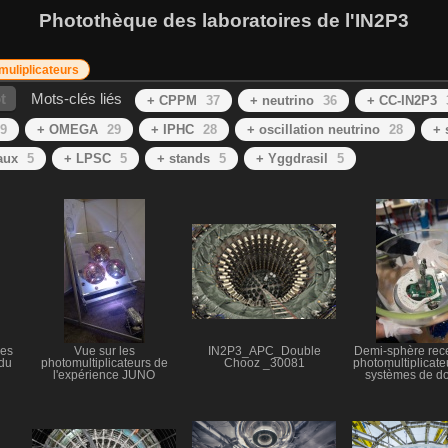
Photothèque des laboratoires de l'IN2P3
muliplicateurs
t
Mots-clés liés
+ CPPM
37
+ neutrino
36
+ CC-IN2P3
9
+ OMEGA
29
+ IPHC
28
+ oscillation neutrino
28
+ 
aux
5
+ LPSC
5
+ stands
5
+ Yggdrasil
5
ces
Vue sur les
IN2P3_APC_Double
Demi-sphère rece
 du
photomultiplicateurs de
Chooz _30081
photomultiplicateu
l'expérience JUNO
systèmes de d