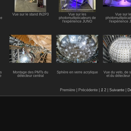
Vue sur le stand IN2P3
Vue sur les
Vue sur l
de
photomultiplicateurs de
photomultiplica
l'expérience JUNO
l'expérience
s
Montage des PMTs du
Sphère en verre acrylique
Vue du veto, de 
e
détecteur central
et du détecteur 
Première |
Précédente |
1
2
|
Suivante
|
De