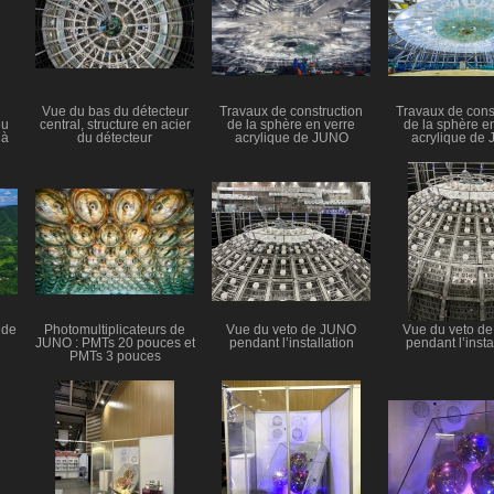
Vue du bas du détecteur
Travaux de construction
Travaux de cons
du
central, structure en acier
de la sphère en verre
de la sphère e
 à
du détecteur
acrylique de JUNO
acrylique de
 de
Photomultiplicateurs de
Vue du veto de JUNO
Vue du veto d
JUNO : PMTs 20 pouces et
pendant l’installation
pendant l’insta
PMTs 3 pouces