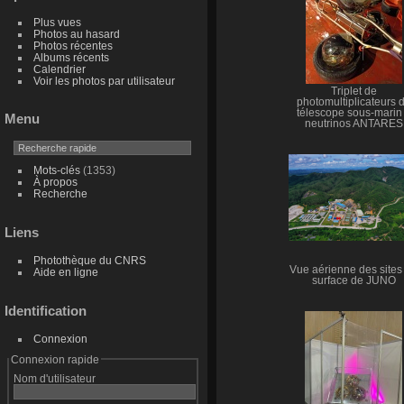
Plus vues
Photos au hasard
Photos récentes
Albums récents
Calendrier
Voir les photos par utilisateur
Triplet de
photomultiplicateurs 
télescope sous-marin
Menu
neutrinos ANTARES
Mots-clés
(1353)
À propos
Recherche
Liens
Photothèque du CNRS
Vue aérienne des sites
Aide en ligne
surface de JUNO
Identification
Connexion
Connexion rapide
Nom d'utilisateur