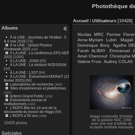
Photothèque des
Accueil
\
Utilisateurs
10428
Albums
Nicolas
MRC
Perrine
Floren
À la UNE : Journées de l'Institut - 5
Anne-Myriam Lubin
Magali
& 6 mai 2026
[79]
Dominique Bony
Agathe D
À la UNE : Global Physics
Photowalk 2025
[625]
Farah ALIBAY
Emmanuel J
À LA UNE : La conférence EPS-HEP
Amel Chennouf
Christophe M
2025
[1085]
À LA UNE : JUNO
[45]
Valérie Frois
Audrey COLAS
À LA UNE : La mission NODSSUM
[34]
À LA UNE : LSST
[64]
À LA UNE : Événement KM3NeT (12
février 2025)
[88]
Laboratoires de recherche
[3869]
Sites d'expériences et plateformes
[1211]
Actions Grand Public
[1193]
Événements presse et
institutionnels
[1043]
L'IN2P3 fête les 10 ans de la
découverte du boson de Higgs
[99]
L'IN2P3 a 50 ans
[1586]
Image composite X/visible
de la galaxie NGC 1068
10428 photos
avec une vue d’artiste de
la partie centrale masquée
Spéciales