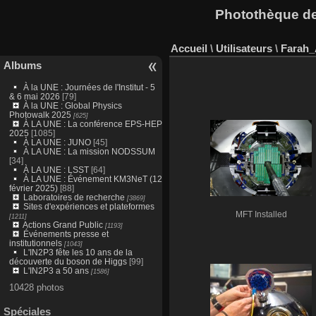
Photothèque des
Accueil
\
Utilisateurs
\
Farah
Albums
À la UNE : Journées de l'Institut - 5
& 6 mai 2026
[79]
À la UNE : Global Physics
Photowalk 2025
[625]
À LA UNE : La conférence EPS-HEP
2025
[1085]
À LA UNE : JUNO
[45]
À LA UNE : La mission NODSSUM
[34]
À LA UNE : LSST
[64]
À LA UNE : Événement KM3NeT (12
février 2025)
[88]
Laboratoires de recherche
[3869]
Sites d'expériences et plateformes
MFT Installed
[1211]
Actions Grand Public
[1193]
Événements presse et
institutionnels
[1043]
L'IN2P3 fête les 10 ans de la
découverte du boson de Higgs
[99]
L'IN2P3 a 50 ans
[1586]
10428 photos
Spéciales