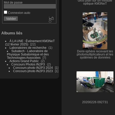
Gros plan sur un module
Mot de passe
optique KM3NeT
Connexion auto
Albums liés
À LA UNE : Événement KM3NeT
(12 février 2025)
22
Laboratoires de recherche
1
Subatech - Laboratoire de
Demi-sphère recevant les
Physique Subatomique et des
photomultiplicateurs et les
Technologies Associées
7
systèmes de données
Actions Grand Public
2
Concours Photos IN2P3
2
Concours photo IN2P3 2024
1
Concours photo IN2P3 2023
1
20200226 092731