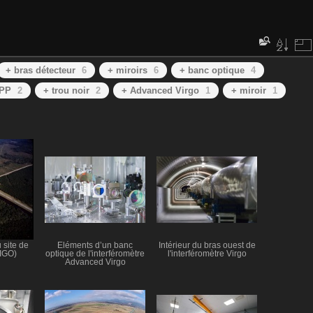
+ bras détecteur
6
+ miroirs
6
+ banc optique
4
APP
2
+ trou noir
2
+ Advanced Virgo
1
+ miroir
1
 site de
Eléments d’un banc
Intérieur du bras ouest de
LIGO)
optique de l'interféromètre
l'interféromètre Virgo
Advanced Virgo