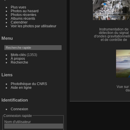
Plus vues
Photos au hasard
Photos récentes
Albums récents
Calendrier
Voir les photos par utilisateur
Instrumentation de
détection du signal
d'ondes gravitationnel
Menu
et de contrôle de
l'interféromètre Virg
Mots-clés
(1353)
À propos
Recherche
Liens
Photothèque du CNRS
Vue sur 
Aide en ligne
da
Identification
Connexion
Connexion rapide
Nom d'utilisateur