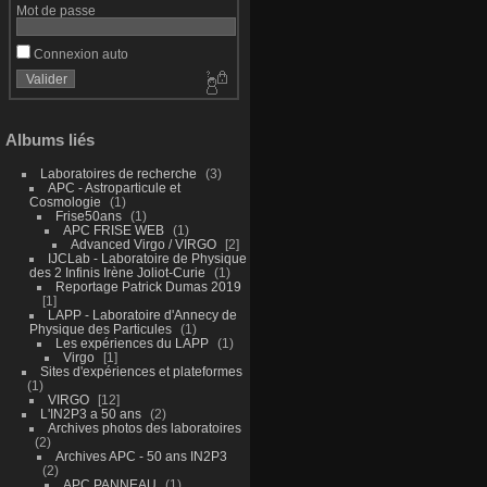
Mot de passe
Connexion auto
Albums liés
Laboratoires de recherche
3
APC - Astroparticule et
Cosmologie
1
Frise50ans
1
APC FRISE WEB
1
Advanced Virgo / VIRGO
2
IJCLab - Laboratoire de Physique
des 2 Infinis Irène Joliot-Curie
1
Reportage Patrick Dumas 2019
1
LAPP - Laboratoire d'Annecy de
Physique des Particules
1
Les expériences du LAPP
1
Virgo
1
Sites d'expériences et plateformes
1
VIRGO
12
L'IN2P3 a 50 ans
2
Archives photos des laboratoires
2
Archives APC - 50 ans IN2P3
2
APC PANNEAU
1