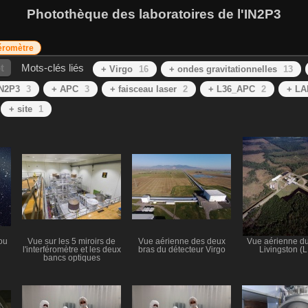
Photothèque des laboratoires de l'IN2P3
féromètre
t
Mots-clés liés
+ Virgo
16
+ ondes gravitationnelles
13
IN2P3
3
+ APC
3
+ faisceau laser
2
+ L36_APC
2
+ L
+ site
1
ou
Vue sur les 5 miroirs de
Vue aérienne des deux
Vue aérienne du
l'interféromètre et les deux
bras du détecteur Virgo
Livingston (
bancs optiques