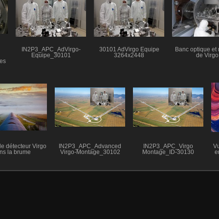
IN2P3_APC_AdVirgo-
30101 AdVirgo Equipe
Banc optique et 
Equipe_30101
3264x2448
de Virgo
les
o
le détecteur Virgo
IN2P3_APC_Advanced
IN2P3_APC_Virgo
Vu
ns la brume
Virgo-Montage_30102
Montage_ID-30130
e