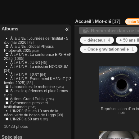
Accueil
\
Mot-clé
17
inter
Albums
Rechercher dans ce lo
À la UNE : Journées de l'Institut - 5
+ détecteur
4
+ 50 ans 
& 6 mai 2026
[79]
À la UNE : Global Physics
+ Onde gravitationnelle
1
Photowalk 2025
[625]
À LA UNE : La conférence EPS-HEP
2025
[1085]
À LA UNE : JUNO
[45]
À LA UNE : La mission NODSSUM
[34]
À LA UNE : LSST
[64]
À LA UNE : Événement KM3NeT (12
février 2025)
[88]
Laboratoires de recherche
[3869]
Sites d'expériences et plateformes
[1211]
Actions Grand Public
[1193]
Événements presse et
institutionnels
[1043]
Représentation d'un tr
L'IN2P3 fête les 10 ans de la
noir
découverte du boson de Higgs
[99]
L'IN2P3 a 50 ans
[1586]
10428 photos
Spéciales