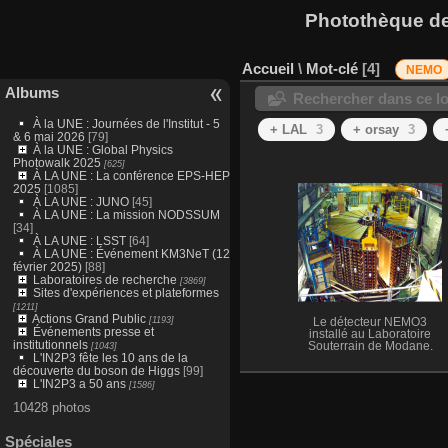
Photothèque des
Accueil
\
Mot-clé
4
NEMO
Albums
Rechercher dans ce lo
À la UNE : Journées de l'Institut - 5
+ LAL
3
+ orsay
3
& 6 mai 2026
[79]
À la UNE : Global Physics
Photowalk 2025
[625]
À LA UNE : La conférence EPS-HEP
2025
[1085]
À LA UNE : JUNO
[45]
À LA UNE : La mission NODSSUM
[34]
À LA UNE : LSST
[64]
À LA UNE : Événement KM3NeT (12
février 2025)
[88]
Laboratoires de recherche
[3869]
Sites d'expériences et plateformes
[1211]
Actions Grand Public
[1193]
Le détecteur NEMO3
Événements presse et
installé au Laboratoire
institutionnels
[1043]
Souterrain de Modane.
L'IN2P3 fête les 10 ans de la
découverte du boson de Higgs
[99]
L'IN2P3 a 50 ans
[1586]
10428 photos
Spéciales