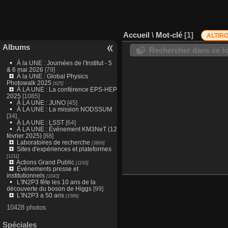
Accueil
\
Mot-clé
1
ALTIR
Albums
Rechercher dans ce lo
À la UNE : Journées de l'Institut - 5
& 6 mai 2026
[79]
À la UNE : Global Physics
Photowalk 2025
[625]
À LA UNE : La conférence EPS-HEP
2025
[1085]
À LA UNE : JUNO
[45]
À LA UNE : La mission NODSSUM
[34]
À LA UNE : LSST
[64]
À LA UNE : Événement KM3NeT (12
février 2025)
[88]
Laboratoires de recherche
[3869]
Sites d'expériences et plateformes
[1211]
Actions Grand Public
[1193]
Événements presse et
institutionnels
[1043]
L'IN2P3 fête les 10 ans de la
découverte du boson de Higgs
[99]
L'IN2P3 a 50 ans
[1586]
10428 photos
Spéciales