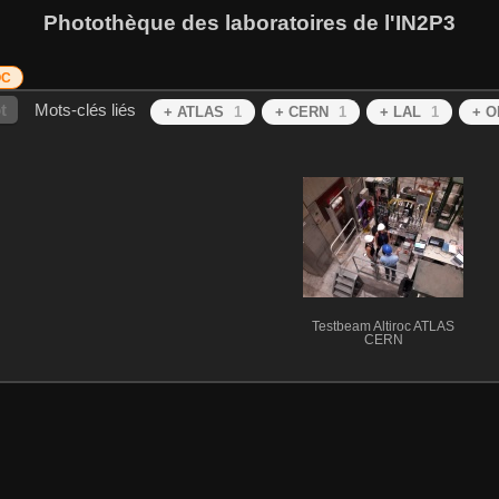
Photothèque des laboratoires de l'IN2P3
OC
t
Mots-clés liés
+ ATLAS
1
+ CERN
1
+ LAL
1
+ 
Testbeam Altiroc ATLAS
CERN