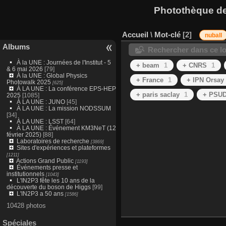
Photothèque des
Accueil
\
Mot-clé
2
nuball
Albums
Rechercher dans ce lo
À la UNE : Journées de l'Institut - 5
+ beam
1
+ CNRS
1
& 6 mai 2026
[79]
À la UNE : Global Physics
+ France
1
+ IPN Orsay
Photowalk 2025
[625]
À LA UNE : La conférence EPS-HEP
+ paris saclay
1
+ PSU
2025
[1085]
À LA UNE : JUNO
[45]
À LA UNE : La mission NODSSUM
[34]
À LA UNE : LSST
[64]
À LA UNE : Événement KM3NeT (12
février 2025)
[88]
Laboratoires de recherche
[3869]
Sites d'expériences et plateformes
[1211]
Actions Grand Public
[1193]
Événements presse et
institutionnels
[1043]
L'IN2P3 fête les 10 ans de la
découverte du boson de Higgs
[99]
L'IN2P3 a 50 ans
[1586]
10428 photos
Spéciales