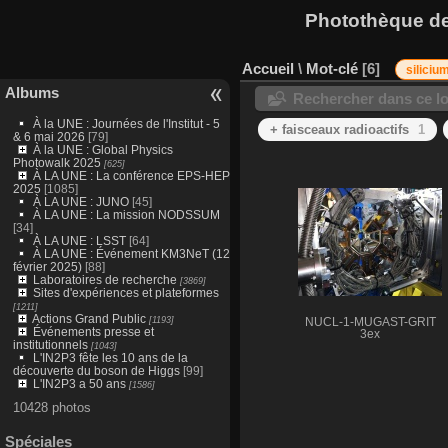
Photothèque des
Accueil
\
Mot-clé
6
siliciu
Albums
Rechercher dans ce lo
À la UNE : Journées de l'Institut - 5
+ faisceaux radioactifs
1
& 6 mai 2026
[79]
À la UNE : Global Physics
Photowalk 2025
[625]
À LA UNE : La conférence EPS-HEP
2025
[1085]
À LA UNE : JUNO
[45]
À LA UNE : La mission NODSSUM
[34]
À LA UNE : LSST
[64]
À LA UNE : Événement KM3NeT (12
février 2025)
[88]
Laboratoires de recherche
[3869]
Sites d'expériences et plateformes
[1211]
Actions Grand Public
[1193]
NUCL-1-MUGAST-GRIT
Événements presse et
3ex
institutionnels
[1043]
L'IN2P3 fête les 10 ans de la
découverte du boson de Higgs
[99]
L'IN2P3 a 50 ans
[1586]
10428 photos
Spéciales