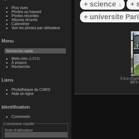
+ science
+ 
1
Plus vues
Photos au hasard
+ universite Par
Photos récentes
Albums récents
Calendrier
Voir les photos par utilisateur
Menu
Mots-clés
(1353)
À propos
Recherche
5 b p cham
Liens
BP3 
Photothèque du CNRS
Aide en ligne
Identification
Connexion
Connexion rapide
Nom d'utilisateur