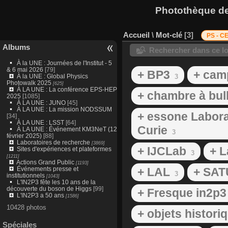
Photothèque des
Accueil
\
Mot-clé
3
PS - C
Albums
Rechercher dans ce lo
À la UNE : Journées de l'Institut - 5
& 6 mai 2026
[79]
+ BP3
+ cam
À la UNE : Global Physics
3
Photowalk 2025
[625]
À LA UNE : La conférence EPS-HEP
+ chambre à bul
2025
[1085]
À LA UNE : JUNO
[45]
À LA UNE : La mission NODSSUM
+ essone Laborat
[34]
À LA UNE : LSST
[64]
Curie
À LA UNE : Événement KM3NeT (12
3
février 2025)
[88]
Laboratoires de recherche
[3869]
+ IJCLab
+ L
Sites d'expériences et plateformes
3
[1211]
Actions Grand Public
[1193]
Événements presse et
+ LAL
+ SA
3
institutionnels
[1043]
L'IN2P3 fête les 10 ans de la
découverte du boson de Higgs
[99]
+ Fresque in2p3
L'IN2P3 a 50 ans
[1586]
10428 photos
+ objets histori
Spéciales