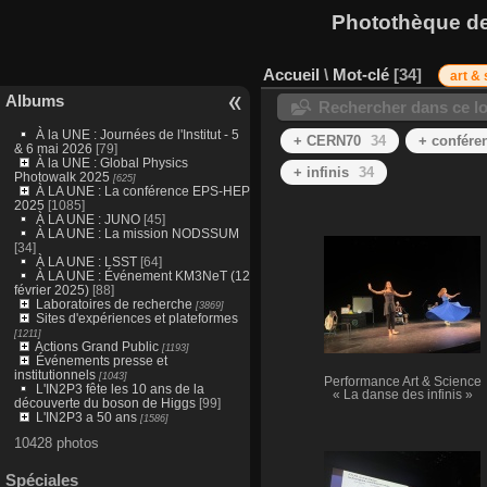
Photothèque des
Accueil
\
Mot-clé
34
art &
Albums
Rechercher dans ce lo
À la UNE : Journées de l'Institut - 5
+ CERN70
34
+ confére
& 6 mai 2026
[79]
À la UNE : Global Physics
+ infinis
34
Photowalk 2025
[625]
À LA UNE : La conférence EPS-HEP
2025
[1085]
À LA UNE : JUNO
[45]
À LA UNE : La mission NODSSUM
[34]
À LA UNE : LSST
[64]
À LA UNE : Événement KM3NeT (12
février 2025)
[88]
Laboratoires de recherche
[3869]
Sites d'expériences et plateformes
[1211]
Actions Grand Public
[1193]
Événements presse et
institutionnels
[1043]
Performance Art & Science
L'IN2P3 fête les 10 ans de la
« La danse des infinis »
découverte du boson de Higgs
[99]
L'IN2P3 a 50 ans
[1586]
10428 photos
Spéciales